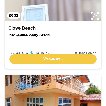
32
Clove Beach
Мальдивы
,
Адду Атолл
С
15.08.2026
10 ночей
2-x мест. номер
Уточнить