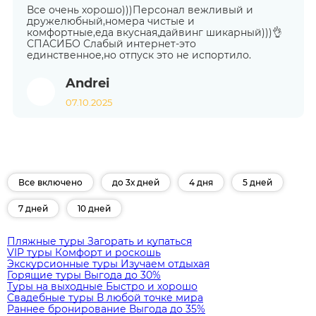
Все очень хорошо)))Персонал вежливый и
дружелюбный,номера чистые и
комфортные,еда вкусная,дайвинг шикарный)))👌
СПАСИБО Слабый интернет-это
единственное,но отпуск это не испортило.
Andrei
07.10.2025
Все включено
до 3х дней
4 дня
5 дней
7 дней
10 дней
Пляжные туры
Загорать и купаться
VIP туры
Комфорт и роскошь
Экскурсионные туры
Изучаем отдыхая
Горящие туры
Выгода до 30%
Туры на выходные
Быстро и хорошо
Свадебные туры
В любой точке мира
Раннее бронирование
Выгода до 35%