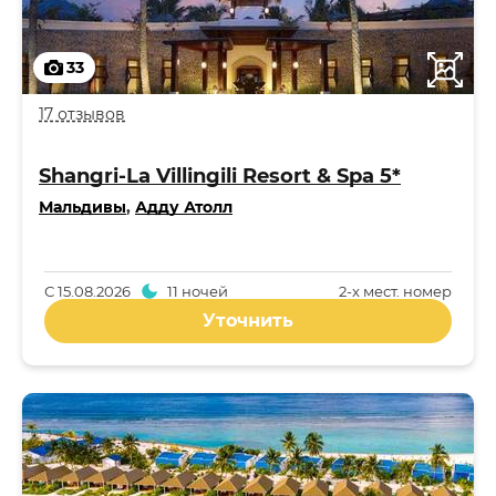
33
17 отзывов
Shangri-La Villingili Resort & Spa 5*
Мальдивы
,
Адду Атолл
С
15.08.2026
11 ночей
2-x мест. номер
Уточнить