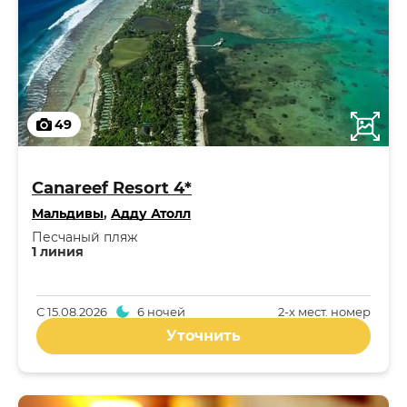
49
Canareef Resort 4*
Мальдивы
,
Адду Атолл
Песчаный пляж
1 линия
С
15.08.2026
6 ночей
2-x мест. номер
Уточнить