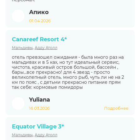
Апико
01.04.2026
Canareef Resort 4*
,
Мальдивы
Адду Атолл
отель превзошел ожидания - была много раз на
мальдивах и в 5 ках, но тут идеальный сервис,
чистота, красивый остров большой, бассейн ,
бары...все прекрасно! для 4 звезд - просто
великолепный отель. много рыб, чуть ли не на 2
км по пояс , с детьми прекрасно питание прям
так себе: кормовые помидоры
Yuliana
16.03.2026
Подробнее
Equator Village 3*
,
Мальдивы
Адду Атолл