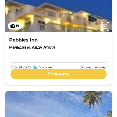
19
Pebbles Inn
Мальдивы
,
Адду Атолл
С
15.08.2026
7 ночей
2-x мест. номер
Уточнить