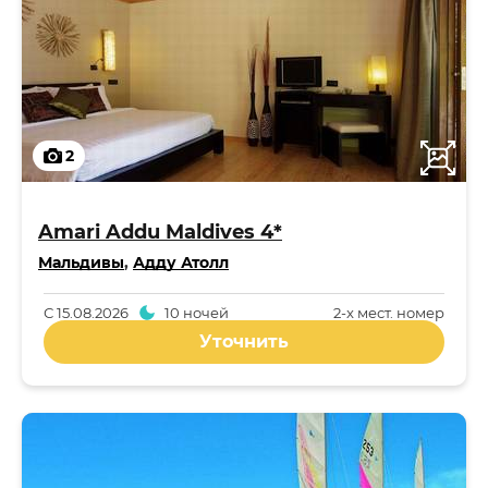
2
Amari Addu Maldives 4*
Мальдивы
,
Адду Атолл
С
15.08.2026
10 ночей
2-x мест. номер
Уточнить