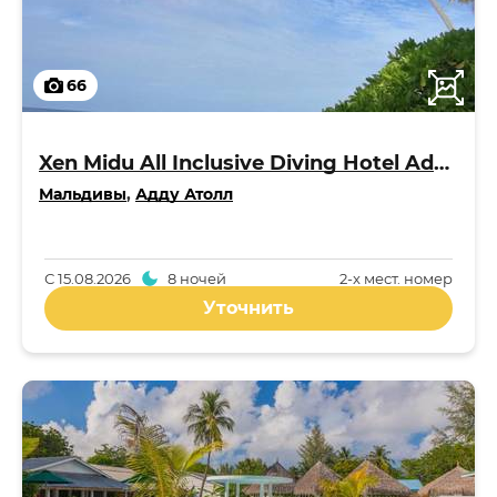
66
Xen Midu All Inclusive Diving Hotel Addu Maldives 3*
Мальдивы
,
Адду Атолл
С
15.08.2026
8 ночей
2-x мест. номер
Уточнить