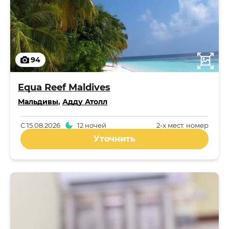
94
Equa Reef Maldives
Мальдивы
,
Адду Атолл
С
15.08.2026
12 ночей
2-x мест. номер
Уточнить