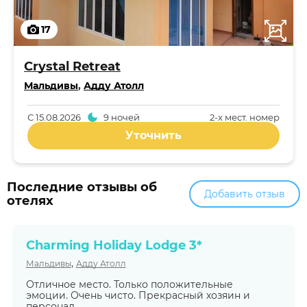
17
Crystal Retreat
Мальдивы
,
Адду Атолл
С
15.08.2026
9 ночей
2-x мест. номер
Уточнить
Последние отзывы об
Добавить отзыв
отелях
Charming Holiday Lodge 3*
,
Мальдивы
Адду Атолл
Отличное место. Только положительные
эмоции. Очень чисто. Прекрасный хозяин и
персонал.