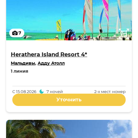
7
Herathera Island Resort 4*
Мальдивы
,
Адду Атолл
1 линия
С
15.08.2026
7 ночей
2-x мест. номер
Уточнить