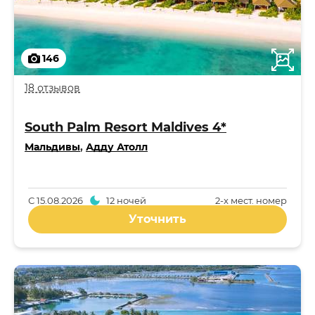
146
18 отзывов
South Palm Resort Maldives 4*
Мальдивы
,
Адду Атолл
С
15.08.2026
12 ночей
2-x мест. номер
Уточнить