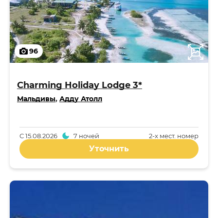
96
Charming Holiday Lodge 3*
Мальдивы
,
Адду Атолл
С
15.08.2026
7 ночей
2-x мест. номер
Уточнить