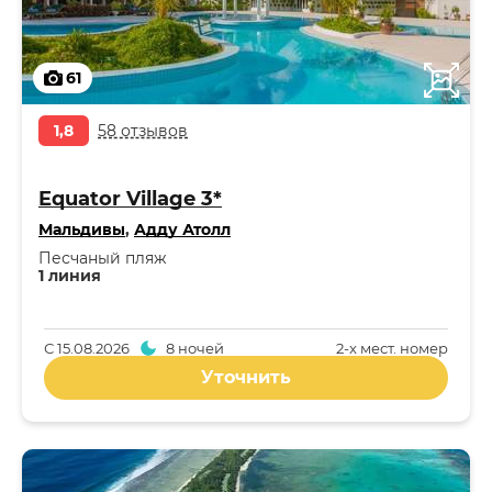
61
1,8
58 отзывов
Equator Village 3*
Мальдивы
,
Адду Атолл
Песчаный пляж
1 линия
С
15.08.2026
8 ночей
2-x мест. номер
Уточнить