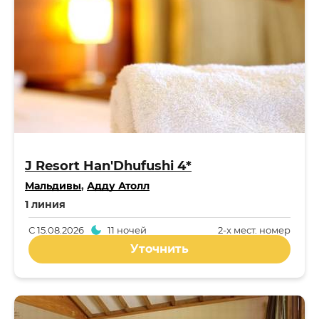
J Resort Han'Dhufushi 4*
Мальдивы
,
Адду Атолл
1 линия
С
15.08.2026
11 ночей
2-x мест. номер
Уточнить